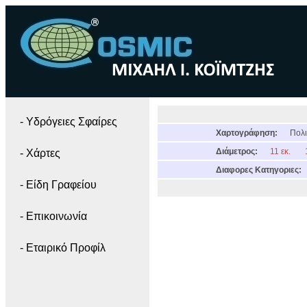
- Yδρόγειες Σφαίρες
Χαρτογράφηση:
Πολι
Διάμετρος:
11 εκ.
- Χάρτες
Διαφορες Κατηγοριες:
- Είδη Γραφείου
- Επικοινωνία
- Εταιρικό Προφίλ