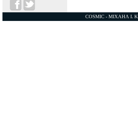
COSMIC - ΜΙΧΑΗΛ Ι. 