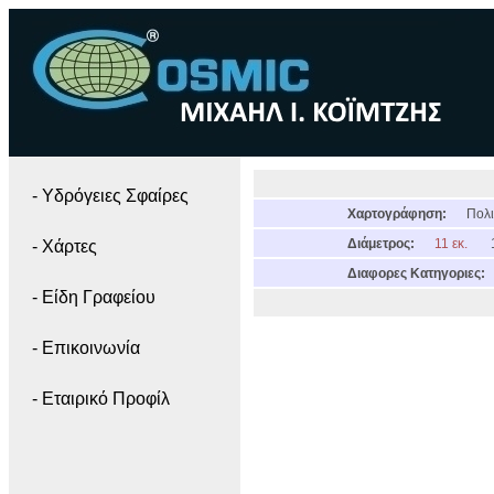
- Yδρόγειες Σφαίρες
Χαρτογράφηση:
Πολι
Διάμετρος:
11 εκ.
- Χάρτες
Διαφορες Κατηγοριες:
- Είδη Γραφείου
- Επικοινωνία
- Εταιρικό Προφίλ