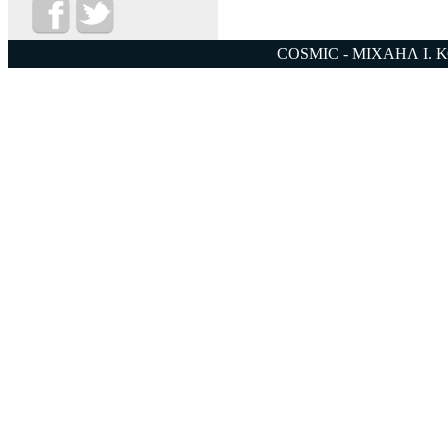
COSMIC - ΜΙΧΑΗΛ Ι. 