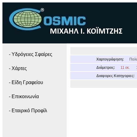
- Yδρόγειες Σφαίρες
Χαρτογράφηση:
Πολι
Διάμετρος:
11 εκ.
- Χάρτες
Διαφορες Κατηγοριες:
- Είδη Γραφείου
- Επικοινωνία
- Εταιρικό Προφίλ