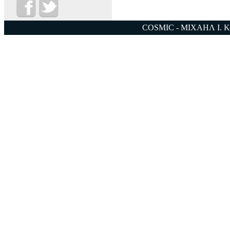
COSMIC - ΜΙΧΑΗΛ Ι. 