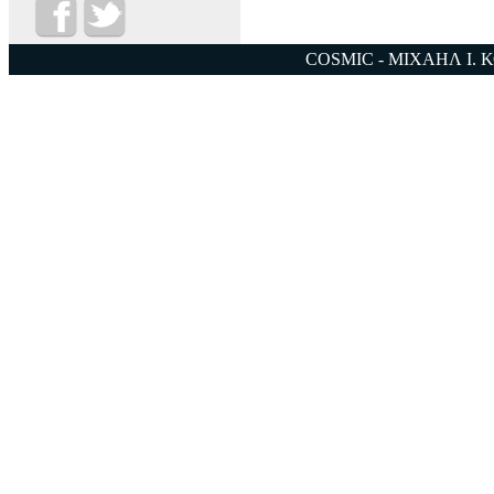
COSMIC - ΜΙΧΑΗΛ Ι. 