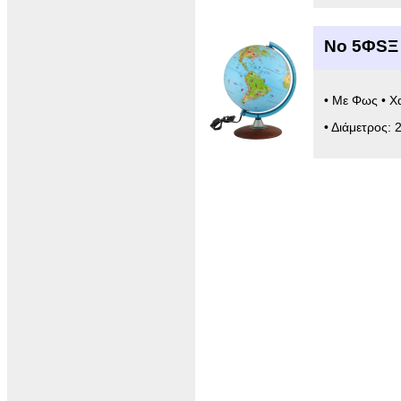
Νο 5ΦSΞ 
• Με Φως • Χ
• Διάμετρος: 