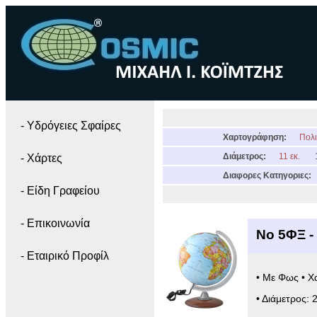
- Yδρόγειες Σφαίρες
Χαρτογράφηση:
Πολι
Διάμετρος:
11 εκ.
- Χάρτες
Διαφορες Κατηγοριες:
- Είδη Γραφείου
- Επικοινωνία
Νο 5ΦΞ -
- Εταιρικό Προφίλ
• Με Φως • Χ
• Διάμετρος: 