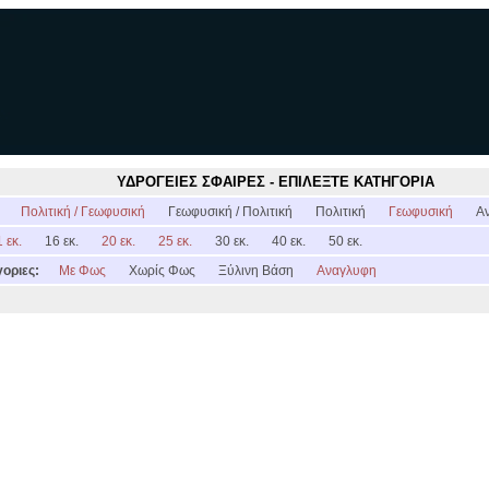
ΥΔΡΟΓΕΙΕΣ ΣΦΑΙΡΕΣ - ΕΠΙΛΕΞΤΕ ΚΑΤΗΓΟΡΙΑ
:
Πολιτική / Γεωφυσική
Γεωφυσική / Πολιτική
Πολιτική
Γεωφυσική
Α
 εκ.
16 εκ.
20 εκ.
25 εκ.
30 εκ.
40 εκ.
50 εκ.
οριες:
Με Φως
Χωρίς Φως
Ξύλινη Βάση
Αναγλυφη