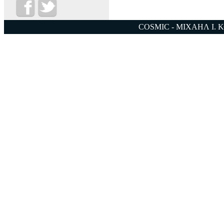
COSMIC - ΜΙΧΑΗΛ Ι. 