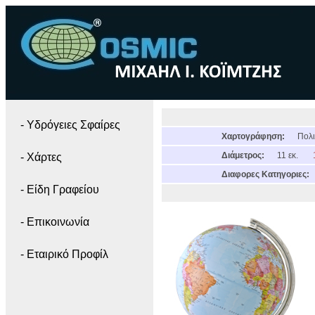
- Yδρόγειες Σφαίρες
Χαρτογράφηση:
Πολι
Διάμετρος:
11 εκ.
- Χάρτες
Διαφορες Κατηγοριες:
- Είδη Γραφείου
- Επικοινωνία
- Εταιρικό Προφίλ