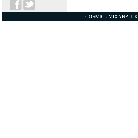
COSMIC - ΜΙΧΑΗΛ Ι. 