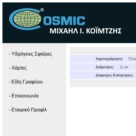
- Yδρόγειες Σφαίρες
Χαρτογράφηση:
Πολι
Διάμετρος:
11 εκ.
- Χάρτες
Διαφορες Κατηγοριες:
- Είδη Γραφείου
- Επικοινωνία
- Εταιρικό Προφίλ