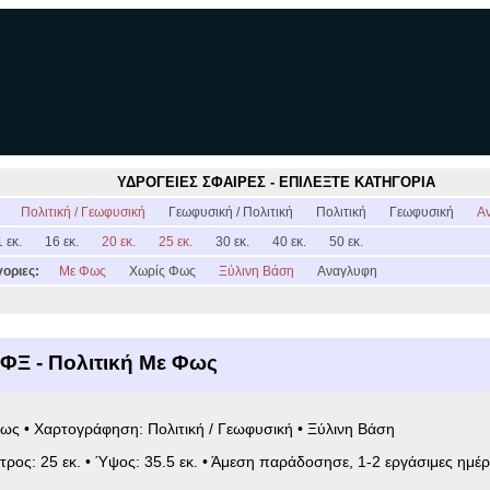
ΥΔΡΟΓΕΙΕΣ ΣΦΑΙΡΕΣ - ΕΠΙΛΕΞΤΕ ΚΑΤΗΓΟΡΙΑ
:
Πολιτική / Γεωφυσική
Γεωφυσική / Πολιτική
Πολιτική
Γεωφυσική
Α
 εκ.
16 εκ.
20 εκ.
25 εκ.
30 εκ.
40 εκ.
50 εκ.
οριες:
Με Φως
Χωρίς Φως
Ξύλινη Βάση
Αναγλυφη
ΦΞ - Πολιτική Με Φως
ως • Χαρτογράφηση: Πολιτική / Γεωφυσική • Ξύλινη Βάση
ετρος: 25 εκ. • Ύψος: 35.5 εκ. • Άμεση παράδοσησε, 1-2 εργάσιμες ημέρ