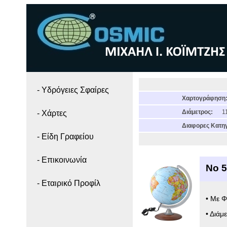
- Yδρόγειες Σφαίρες
Χαρτογράφηση
Διάμετρος:
11
- Χάρτες
Διαφορες Κατηγ
- Είδη Γραφείου
- Επικοινωνία
Νο 5
- Εταιρικό Προφίλ
• Με Φ
• Διάμ