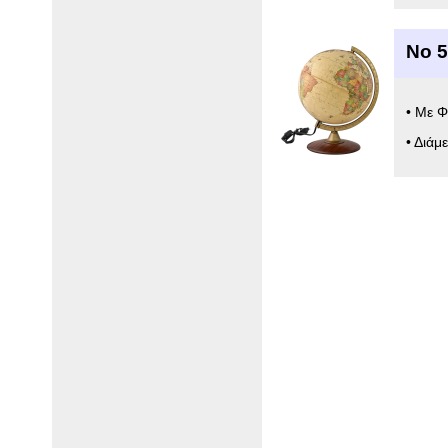
Νο 
• Με 
• Διάμ