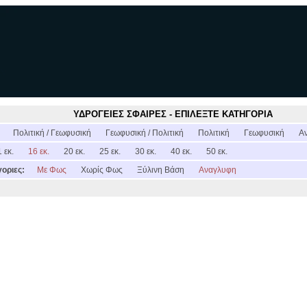
ΥΔΡΟΓΕΙΕΣ ΣΦΑΙΡΕΣ - ΕΠΙΛΕΞΤΕ ΚΑΤΗΓΟΡΙΑ
:
Πολιτική / Γεωφυσική
Γεωφυσική / Πολιτική
Πολιτική
Γεωφυσική
Α
 εκ.
16 εκ.
20 εκ.
25 εκ.
30 εκ.
40 εκ.
50 εκ.
οριες:
Με Φως
Χωρίς Φως
Ξύλινη Βάση
Αναγλυφη