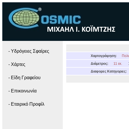
- Yδρόγειες Σφαίρες
Χαρτογράφηση:
Πολι
Διάμετρος:
11 εκ.
- Χάρτες
Διαφορες Κατηγοριες:
- Είδη Γραφείου
- Επικοινωνία
- Εταιρικό Προφίλ