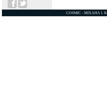
COSMIC - ΜΙΧΑΗΛ Ι. 