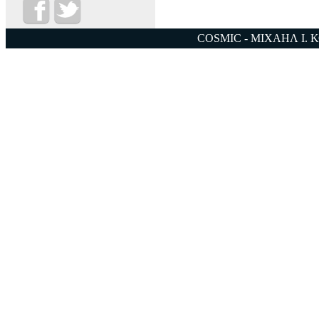
COSMIC - ΜΙΧΑΗΛ Ι. 