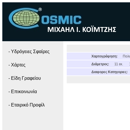
- Yδρόγειες Σφαίρες
Χαρτογράφηση:
Πολι
Διάμετρος:
11 εκ.
- Χάρτες
Διαφορες Κατηγοριες:
- Είδη Γραφείου
- Επικοινωνία
- Εταιρικό Προφίλ