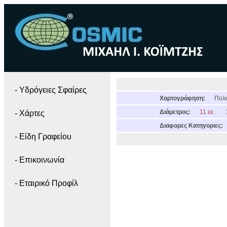
- Yδρόγειες Σφαίρες
Χαρτογράφηση:
Πολι
Διάμετρος:
11 εκ.
- Χάρτες
Διαφορες Κατηγοριες:
- Είδη Γραφείου
- Επικοινωνία
- Εταιρικό Προφίλ