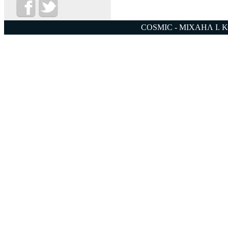
COSMIC - ΜΙΧΑΗΛ Ι. 