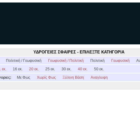
ΥΔΡΟΓΕΙΕΣ ΣΦΑΙΡΕΣ - ΕΠΙΛΕΞΤΕ ΚΑΤΗΓΟΡΙΑ
:
Πολιτική / Γεωφυσική
Γεωφυσική / Πολιτική
Πολιτική
Γεωφυσική
Α
 εκ.
16 εκ.
20 εκ.
25 εκ.
30 εκ.
40 εκ.
50 εκ.
οριες:
Με Φως
Χωρίς Φως
Ξύλινη Βάση
Αναγλυφη