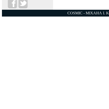
COSMIC - ΜΙΧΑΗΛ Ι. 