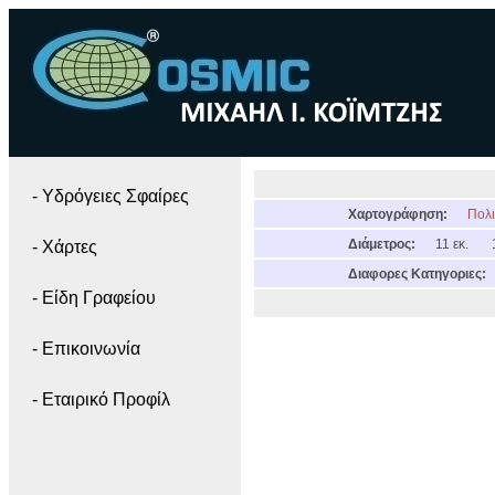
- Yδρόγειες Σφαίρες
Χαρτογράφηση:
Πολι
Διάμετρος:
11 εκ.
- Χάρτες
Διαφορες Κατηγοριες:
- Είδη Γραφείου
- Επικοινωνία
- Εταιρικό Προφίλ