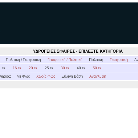
ΥΔΡΟΓΕΙΕΣ ΣΦΑΙΡΕΣ - ΕΠΙΛΕΞΤΕ ΚΑΤΗΓΟΡΙΑ
:
Πολιτική / Γεωφυσική
Γεωφυσική / Πολιτική
Πολιτική
Γεωφυσική
Α
 εκ.
16 εκ.
20 εκ.
25 εκ.
30 εκ.
40 εκ.
50 εκ.
οριες:
Με Φως
Χωρίς Φως
Ξύλινη Βάση
Αναγλυφη