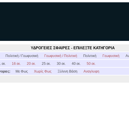
ΥΔΡΟΓΕΙΕΣ ΣΦΑΙΡΕΣ - ΕΠΙΛΕΞΤΕ ΚΑΤΗΓΟΡΙΑ
:
Πολιτική / Γεωφυσική
Γεωφυσική / Πολιτική
Πολιτική
Γεωφυσική
Α
 εκ.
16 εκ.
20 εκ.
25 εκ.
30 εκ.
40 εκ.
50 εκ.
οριες:
Με Φως
Χωρίς Φως
Ξύλινη Βάση
Αναγλυφη