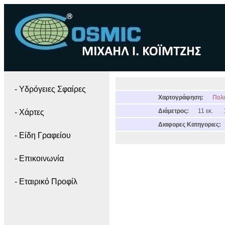
- Yδρόγειες Σφαίρες
Χαρτογράφηση:
Πολι
Διάμετρος:
11 εκ.
- Χάρτες
Διαφορες Κατηγοριες:
- Είδη Γραφείου
- Επικοινωνία
- Εταιρικό Προφίλ