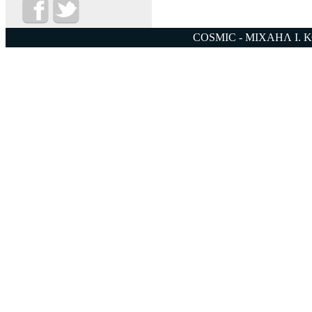
COSMIC - ΜΙΧΑΗΛ Ι. 