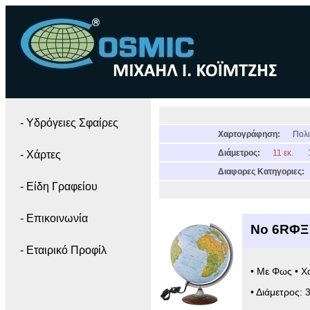
- Yδρόγειες Σφαίρες
Χαρτογράφηση:
Πολι
Διάμετρος:
11 εκ.
- Χάρτες
Διαφορες Κατηγοριες:
- Είδη Γραφείου
- Επικοινωνία
Νο 6RΦΞ 
- Εταιρικό Προφίλ
• Με Φως • Χ
• Διάμετρος: 