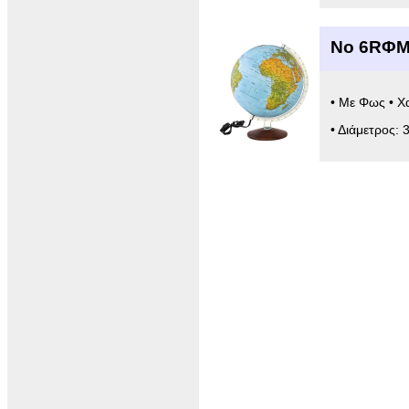
Νο 6RΦΜ
• Με Φως • Χ
• Διάμετρος: 