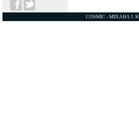
COSMIC - ΜΙΧΑΗΛ Ι. 