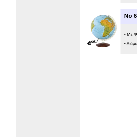
Νο 
• Με Φ
• Διάμ