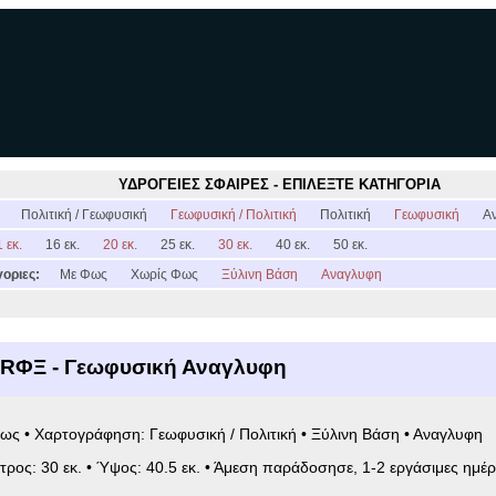
ΥΔΡΟΓΕΙΕΣ ΣΦΑΙΡΕΣ - ΕΠΙΛΕΞΤΕ ΚΑΤΗΓΟΡΙΑ
:
Πολιτική / Γεωφυσική
Γεωφυσική / Πολιτική
Πολιτική
Γεωφυσική
Α
 εκ.
16 εκ.
20 εκ.
25 εκ.
30 εκ.
40 εκ.
50 εκ.
οριες:
Με Φως
Χωρίς Φως
Ξύλινη Βάση
Αναγλυφη
6RΦΞ - Γεωφυσική Αναγλυφη
ως • Χαρτογράφηση: Γεωφυσική / Πολιτική • Ξύλινη Βάση • Αναγλυφη
ετρος: 30 εκ. • Ύψος: 40.5 εκ. • Άμεση παράδοσησε, 1-2 εργάσιμες ημέρ