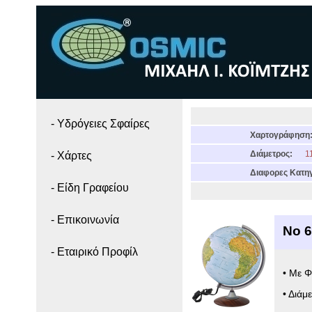
- Yδρόγειες Σφαίρες
Χαρτογράφηση
Διάμετρος:
11
- Χάρτες
Διαφορες Κατηγ
- Είδη Γραφείου
- Επικοινωνία
Νο 
- Εταιρικό Προφίλ
• Με Φ
• Διάμ