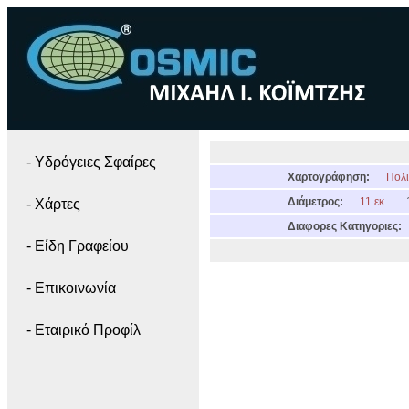
- Yδρόγειες Σφαίρες
Χαρτογράφηση:
Πολι
Διάμετρος:
11 εκ.
- Χάρτες
Διαφορες Κατηγοριες:
- Είδη Γραφείου
- Επικοινωνία
- Εταιρικό Προφίλ