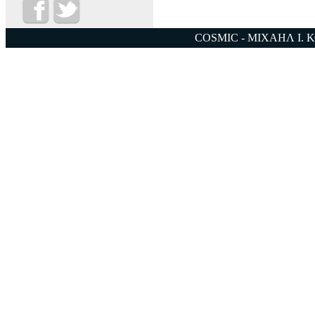
COSMIC - ΜΙΧΑΗΛ Ι. 