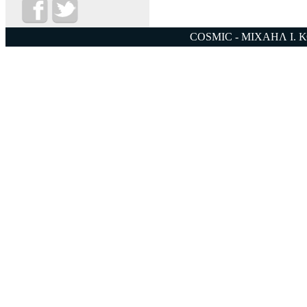
COSMIC - ΜΙΧΑΗΛ Ι. 