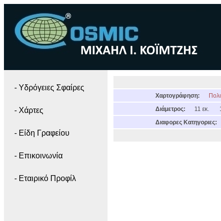
- Yδρόγειες Σφαίρες
Χαρτογράφηση:
Πολι
Διάμετρος:
11 εκ.
- Χάρτες
Διαφορες Κατηγοριες:
- Είδη Γραφείου
- Επικοινωνία
- Εταιρικό Προφίλ