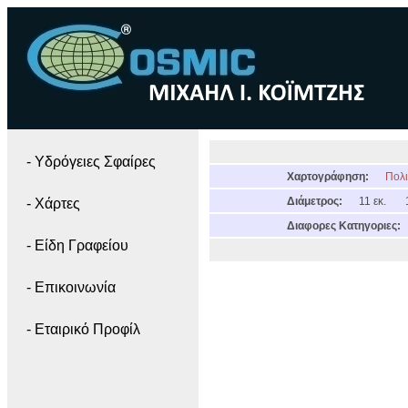
- Yδρόγειες Σφαίρες
Χαρτογράφηση:
Πολι
Διάμετρος:
11 εκ.
- Χάρτες
Διαφορες Κατηγοριες:
- Είδη Γραφείου
- Επικοινωνία
- Εταιρικό Προφίλ