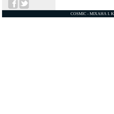
COSMIC - ΜΙΧΑΗΛ Ι. 