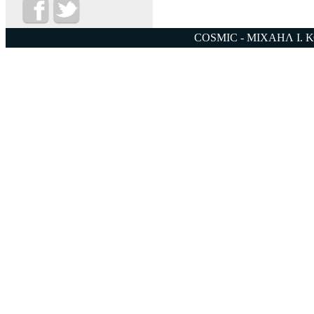
COSMIC - ΜΙΧΑΗΛ Ι. 