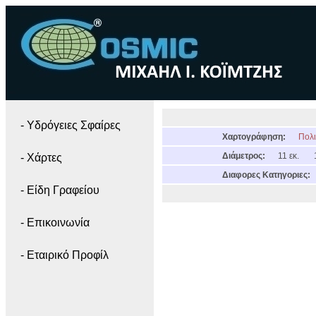
- Yδρόγειες Σφαίρες
Χαρτογράφηση:
Πολι
Διάμετρος:
11 εκ.
- Χάρτες
Διαφορες Κατηγοριες:
- Είδη Γραφείου
- Επικοινωνία
- Εταιρικό Προφίλ