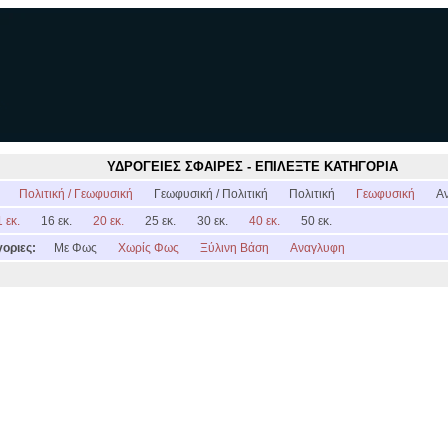
ΥΔΡΟΓΕΙΕΣ ΣΦΑΙΡΕΣ - ΕΠΙΛΕΞΤΕ ΚΑΤΗΓΟΡΙΑ
:
Πολιτική / Γεωφυσική
Γεωφυσική / Πολιτική
Πολιτική
Γεωφυσική
Α
 εκ.
16 εκ.
20 εκ.
25 εκ.
30 εκ.
40 εκ.
50 εκ.
οριες:
Με Φως
Χωρίς Φως
Ξύλινη Βάση
Αναγλυφη