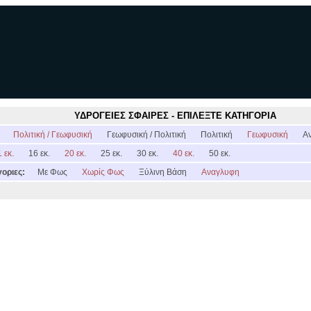
ΥΔΡΟΓΕΙΕΣ ΣΦΑΙΡΕΣ - ΕΠΙΛΕΞΤΕ ΚΑΤΗΓΟΡΙΑ
:
Πολιτική / Γεωφυσική
Γεωφυσική / Πολιτική
Πολιτική
Γεωφυσική
Α
 εκ.
16 εκ.
20 εκ.
25 εκ.
30 εκ.
40 εκ.
50 εκ.
οριες:
Με Φως
Χωρίς Φως
Ξύλινη Βάση
Αναγλυφη