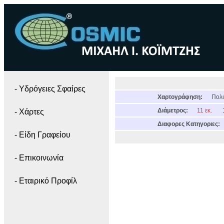
- Yδρόγειες Σφαίρες
Χαρτογράφηση:
Πολι
Διάμετρος:
11 εκ.
- Χάρτες
Διαφορες Κατηγοριες:
- Είδη Γραφείου
- Επικοινωνία
- Εταιρικό Προφίλ