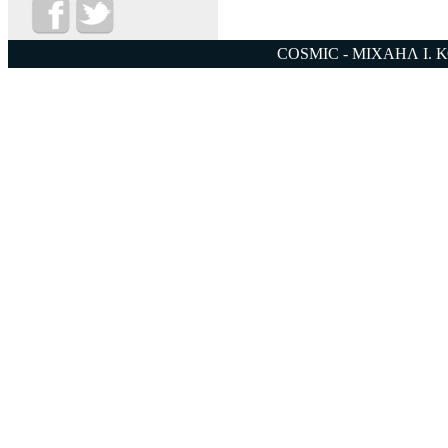
COSMIC - ΜΙΧΑΗΛ Ι. 