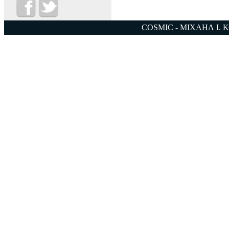
COSMIC - ΜΙΧΑΗΛ Ι. 