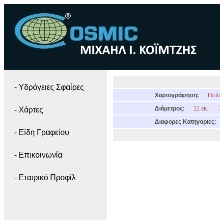
- Yδρόγειες Σφαίρες
Χαρτογράφηση:
Πολι
Διάμετρος:
11 εκ.
- Χάρτες
Διαφορες Κατηγοριες:
- Είδη Γραφείου
- Επικοινωνία
- Εταιρικό Προφίλ