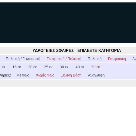
ΥΔΡΟΓΕΙΕΣ ΣΦΑΙΡΕΣ - ΕΠΙΛΕΞΤΕ ΚΑΤΗΓΟΡΙΑ
:
Πολιτική / Γεωφυσική
Γεωφυσική / Πολιτική
Πολιτική
Γεωφυσική
Α
 εκ.
16 εκ.
20 εκ.
25 εκ.
30 εκ.
40 εκ.
50 εκ.
οριες:
Με Φως
Χωρίς Φως
Ξύλινη Βάση
Αναγλυφη