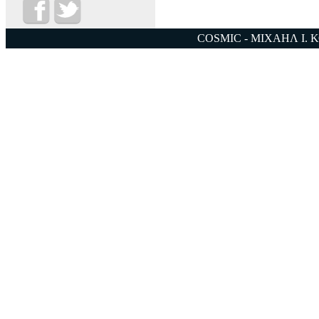
COSMIC - ΜΙΧΑΗΛ Ι. 