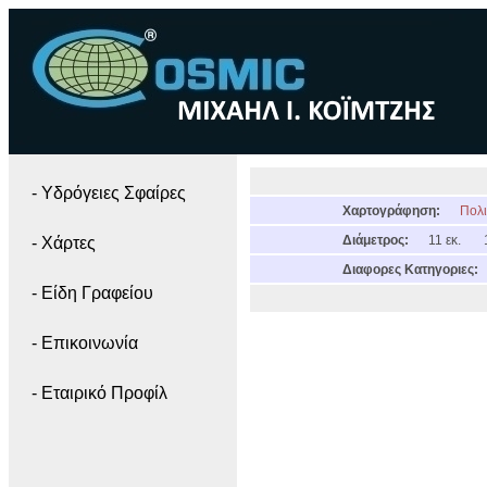
- Yδρόγειες Σφαίρες
Χαρτογράφηση:
Πολι
Διάμετρος:
11 εκ.
- Χάρτες
Διαφορες Κατηγοριες:
- Είδη Γραφείου
- Επικοινωνία
- Εταιρικό Προφίλ