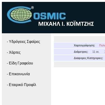
- Yδρόγειες Σφαίρες
Χαρτογράφηση:
Πολι
Διάμετρος:
11 εκ.
- Χάρτες
Διαφορες Κατηγοριες:
- Είδη Γραφείου
- Επικοινωνία
- Εταιρικό Προφίλ