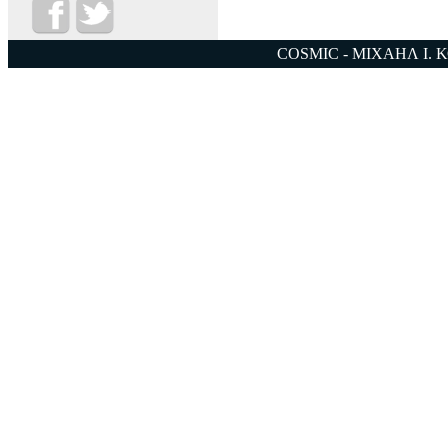
COSMIC - ΜΙΧΑΗΛ Ι. 