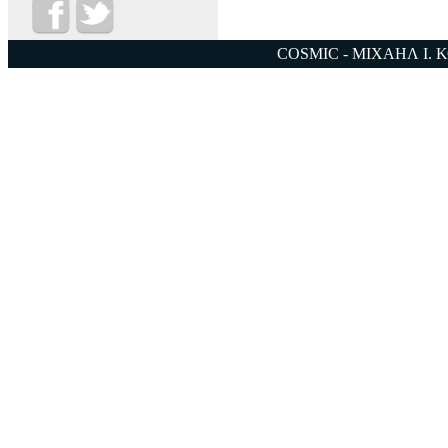
COSMIC - ΜΙΧΑΗΛ Ι. 