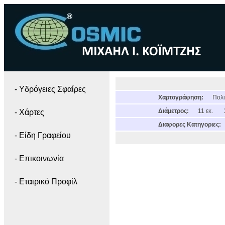
- Yδρόγειες Σφαίρες
Χαρτογράφηση:
Πολι
Διάμετρος:
11 εκ.
- Χάρτες
Διαφορες Κατηγοριες:
- Είδη Γραφείου
- Επικοινωνία
- Εταιρικό Προφίλ