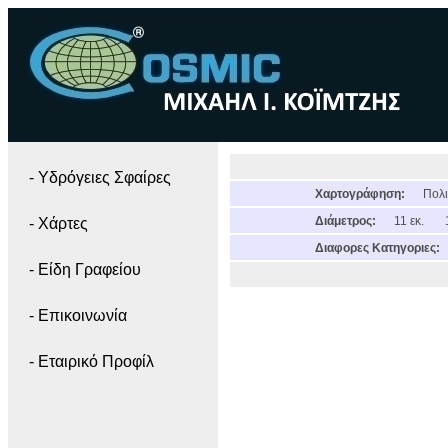
- Yδρόγειες Σφαίρες
Χαρτογράφηση:
Πολι
Διάμετρος:
11 εκ.
- Χάρτες
Διαφορες Κατηγοριες:
- Είδη Γραφείου
- Επικοινωνία
- Εταιρικό Προφίλ