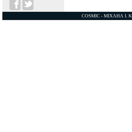
COSMIC - ΜΙΧΑΗΛ Ι. 