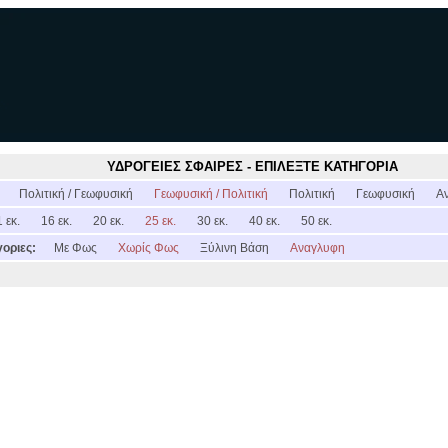
ΥΔΡΟΓΕΙΕΣ ΣΦΑΙΡΕΣ - ΕΠΙΛΕΞΤΕ ΚΑΤΗΓΟΡΙΑ
:
Πολιτική / Γεωφυσική
Γεωφυσική / Πολιτική
Πολιτική
Γεωφυσική
Α
 εκ.
16 εκ.
20 εκ.
25 εκ.
30 εκ.
40 εκ.
50 εκ.
οριες:
Με Φως
Χωρίς Φως
Ξύλινη Βάση
Αναγλυφη