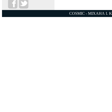
COSMIC - ΜΙΧΑΗΛ Ι. 