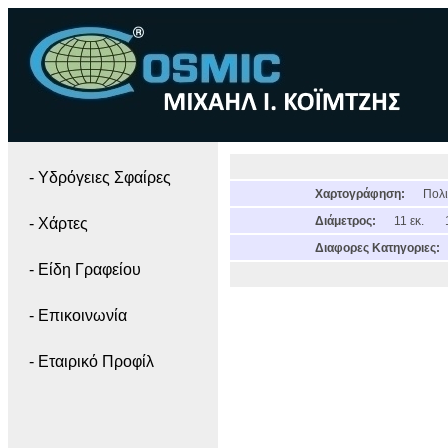
- Yδρόγειες Σφαίρες
Χαρτογράφηση:
Πολι
Διάμετρος:
11 εκ.
- Χάρτες
Διαφορες Κατηγοριες:
- Είδη Γραφείου
- Επικοινωνία
- Εταιρικό Προφίλ