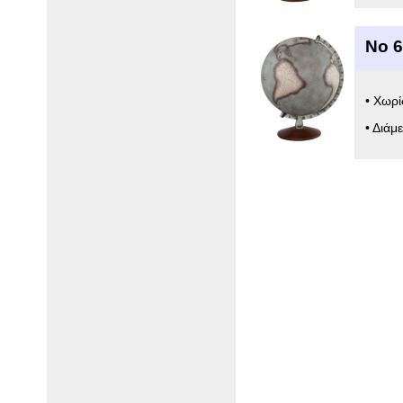
Νο 6
• Χωρ
• Διάμ