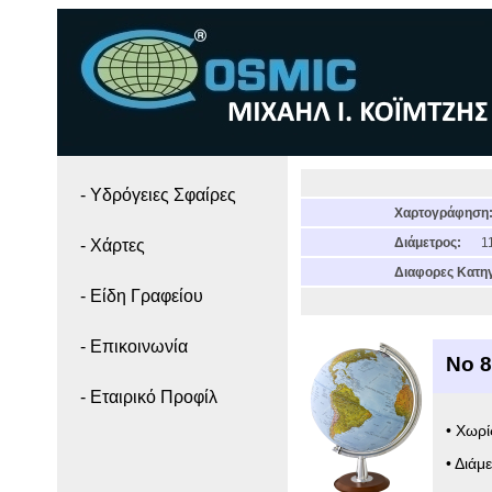
- Yδρόγειες Σφαίρες
Χαρτογράφηση
Διάμετρος:
11
- Χάρτες
Διαφορες Κατηγ
- Είδη Γραφείου
- Επικοινωνία
Νο 8
- Εταιρικό Προφίλ
• Χωρ
• Διάμ