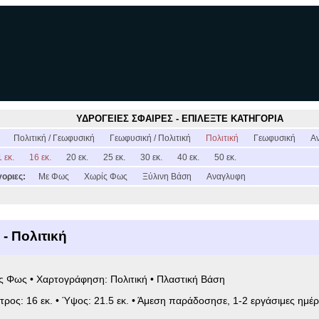
ΥΔΡΟΓΕΙΕΣ ΣΦΑΙΡΕΣ - ΕΠΙΛΕΞΤΕ ΚΑΤΗΓΟΡΙΑ
:
Πολιτική / Γεωφυσική
Γεωφυσική / Πολιτική
Πολιτική
Γεωφυσική
Α
 εκ.
16 εκ.
20 εκ.
25 εκ.
30 εκ.
40 εκ.
50 εκ.
οριες:
Με Φως
Χωρίς Φως
Ξύλινη Βάση
Αναγλυφη
 - Πολιτική
ς Φως • Χαρτογράφηση: Πολιτική • Πλαστική Βάση
ετρος: 16 εκ. • Ύψος: 21.5 εκ. • Άμεση παράδοσησε, 1-2 εργάσιμες ημέρ