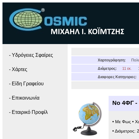
- Yδρόγειες Σφαίρες
Χαρτογράφηση:
Πολι
Διάμετρος:
11 εκ.
- Χάρτες
Διαφορες Κατηγοριες:
- Είδη Γραφείου
- Επικοινωνία
Νο 4ΦΓ -
- Εταιρικό Προφίλ
• Με Φως • Χ
• Διάμετρος: 