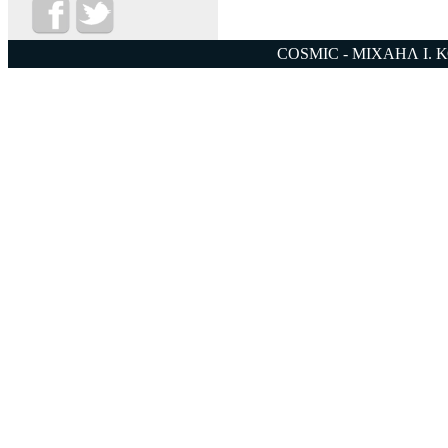
COSMIC - ΜΙΧΑΗΛ Ι. 